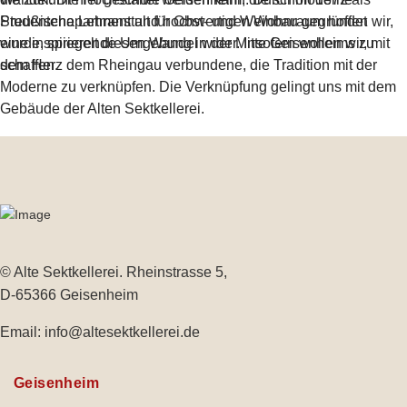
Preußische Lehranstalt für Obst- und Weinbau gegründet
Studentenapartment und hochwertigen Wohnraum hoffen wir,
wurde, spiegelt diesen Wandel wider.
eine inspirierende Umgebung in der Mitte Geisenheims zu
Insofern wollen wir, mit
dem Herz dem Rheingau verbundene, die Tradition mit der
schaffen.
Moderne zu verknüpfen. Die Verknüpfung gelingt uns mit dem
Gebäude der Alten Sektkellerei.
© Alte Sektkellerei. Rheinstrasse 5,
D-65366 Geisenheim
Email:
info@altesektkellerei.de
Geisenheim