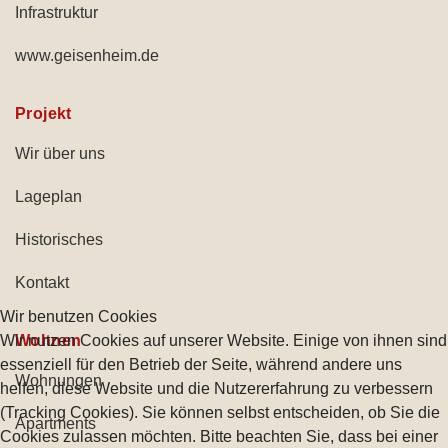
Infrastruktur
www.geisenheim.de
Projekt
Wir über uns
Lageplan
Historisches
Kontakt
Wir benutzen Cookies
Wir nutzen Cookies auf unserer Website. Einige von ihnen sind
Wohnen
essenziell für den Betrieb der Seite, während andere uns
Wohnungen
helfen, diese Website und die Nutzererfahrung zu verbessern
(Tracking Cookies). Sie können selbst entscheiden, ob Sie die
Apartments
Cookies zulassen möchten. Bitte beachten Sie, dass bei einer